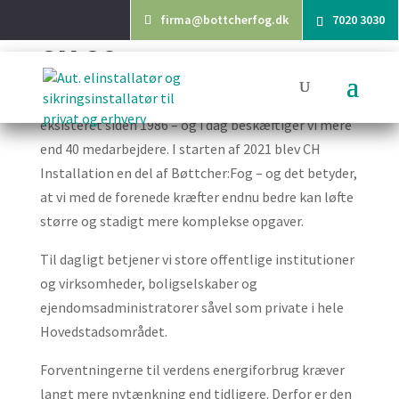
firma@bottcherfog.dk
7020 3030
OM OS
Vi er et Roskilde-baseret el-installatør, der har
eksisteret siden 1986 – og i dag beskæftiger vi mere
end 40 medarbejdere. I starten af 2021 blev CH
Installation en del af Bøttcher:Fog – og det betyder,
at vi med de forenede kræfter endnu bedre kan løfte
større og stadigt mere komplekse opgaver.
Til dagligt betjener vi store offentlige institutioner
og virksomheder, boligselskaber og
ejendomsadministratorer såvel som private i hele
Hovedstadsområdet.
Forventningerne til verdens energiforbrug kræver
langt mere nytænkning end tidligere. Derfor er den