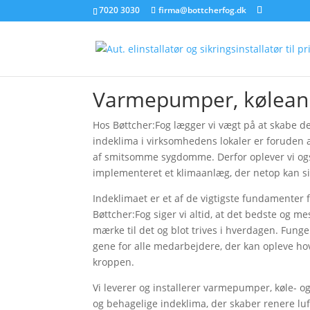
7020 3030
firma@bottcherfog.dk
Varmepumper, køleanl
Hos Bøttcher:Fog lægger vi vægt på at skabe de
indeklima i virksomhedens lokaler er foruden a
af smitsomme sygdomme. Derfor oplever vi også,
implementeret et klimaanlæg, der netop kan si
Indeklimaet er et af de vigtigste fundamenter 
Bøttcher:Fog siger vi altid, at det bedste og m
mærke til det og blot trives i hverdagen. Funger
gene for alle medarbejdere, der kan opleve h
kroppen.
Vi leverer og installerer varmepumper, køle- og 
og behagelige indeklima, der skaber renere lu