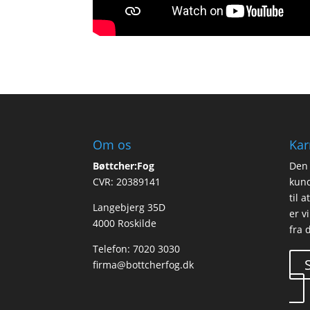
Om os
Kar
Bøttcher:Fog
Den 
CVR: 20389141
kund
til 
Langebjerg 35D
er v
4000 Roskilde
fra d
Telefon:
7020 3030
firma@bottcherfog.dk