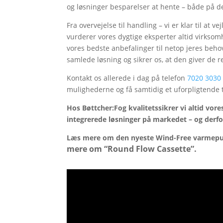
og løsninger besparelser at hente – både på 
Fra overvejelse til handling – vi er klar til at
vurderer vores dygtige eksperter altid virks
vores bedste anbefalinger til netop jeres behov.
samlede løsning og sikrer os, at den giver de re
Kontakt os allerede i dag på telefon
7020 3030
mulighederne og få samtidig et uforpligtende 
Hos Bøttcher:Fog kvalitetssikrer vi altid vo
integrerede løsninger på markedet – og derfo
Læs mere om den nyeste Wind-Free varme
mere om “Round Flow Cassette”.