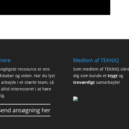
riere
Medlem af TEKNIQ
vigtigste ressource er ens
Som medlem af TEKNIQ sikre
skaber og viden. Har du lyst
dig som kunde et
trygt
og
at arbejde i et stærkt team, så
troværdigt
samarbejde!
i altid interesseret i at høre
ig.
Send ansøgning her