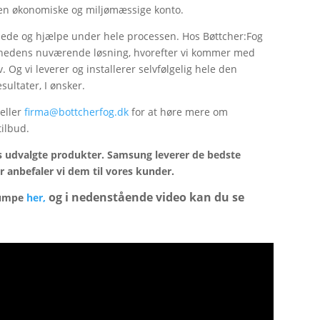
den økonomiske og miljømæssige konto.
 vejlede og hjælpe under hele processen. Hos Bøttcher:Fog
omhedens nuværende løsning, hvorefter vi kommer med
 Og vi leverer og installerer selvfølgelig hele den
sultater, I ønsker.
eller
firma@bottcherfog.dk
for at høre mere om
tilbud.
res udvalgte produkter. Samsung leverer de bedste
r anbefaler vi dem til vores kunder.
og i nedenstående video kan du se
pumpe
her,