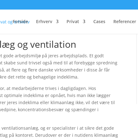
Forside
Erhverv
Privat
Cases
Referencer
æg og ventilation
t gode arbejdsmiljø på jeres arbejdsplads. Et godt
t skabe sund trivsel også med til at forebygge spredning
 at flere og flere danske virksomheder i disse år får
kre det rette og behagelige indeklima.
for, at medarbejderne trives i dagligdagen. Hos
est optimale indeklima er opnået, hvis man ikke lægger
er jeres indeklima eller klimaanlæg ikke, vil det være til
ovedpine, koncentrationsbesvær og spændinger i
ventilationsanlæg, og er specialister i at sikre det gode
ftlag på kontoret. Derudover er der i nutidens klimaanlæg