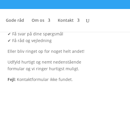
Bliv ringet op
Gode råd
Om os
Kontakt
✔ Få et gratis og uforpligtende tilbud
✔ Få svar på dine spørgsmål
✔ Få råd og vejledning
Eller bliv ringet op for noget helt andet!
Udfyld hurtigt og nemt nedenstående
formular og vi ringer hurtigst muligt.
Fejl:
Kontaktformular ikke fundet.