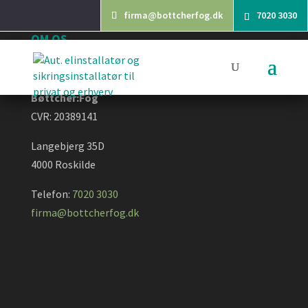
firma@bottcherfog.dk
7020 3030
OM OS
Bøttcher:Fog
CVR: 20389141
Langebjerg 35D
4000 Roskilde
Telefon:
7020 3030
firma@bottcherfog.dk