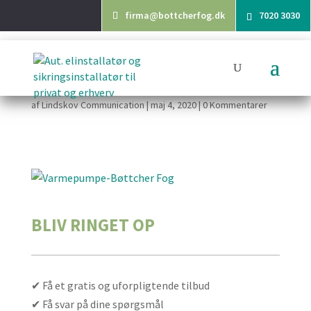
firma@bottcherfog.dk
7020 3030
VARMEPUMPE-BØTTCHER
FOG
af
Lindskov Communication
|
maj 4, 2020
|
0 Kommentarer
BLIV RINGET OP
✔ Få et gratis og uforpligtende tilbud
✔ Få svar på dine spørgsmål