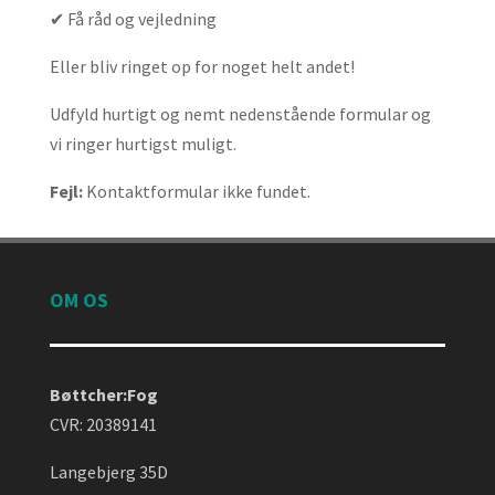
✔ Få råd og vejledning
Eller bliv ringet op for noget helt andet!
Udfyld hurtigt og nemt nedenstående formular og
vi ringer hurtigst muligt.
Fejl:
Kontaktformular ikke fundet.
OM OS
Bøttcher:Fog
CVR: 20389141
Langebjerg 35D